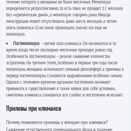
течение которого у женщины не было месячных. Менопауза
определяется ретроспективно, то есть пока не пройдет 12 месяцев
без «критических дней», о менопаузе говорить рано. Иногда
менструация может отсутствовать даже шесть месяцев, а потом
опять появиться. Если такое произошло, значит, это еще не
менопауза.
Постменопауза
– третий этап климакса. Он начинается в то
время, когда после последних месячных проходит ровно год.
Особенность постменопаузы – резкое снижение количества
эстрогенов. На третьем этапе, особенно в первые три года после
менопаузы, женщина испытывает сильный дискомфорт, а приливы в
период постменопаузы становятся выраженными особенно сильно.
Однако с течением времени организм постепенно начинает
привыкать к существованию в таких новых для себя условиях,
симптомы климакса становятся все слабее и постепенно исчезают.
Приливы при климаксе
Почему появляются приливы у женщин при климаксе?
Снижение естественного гормонального фона и падение