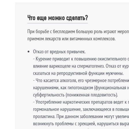
Что еще можно сделать?
При борьбе с бесплодием большую роль играют меропр
приемом лекарств или витаминных комплексов.
Отказ от вредных привычек.
- Курение приводит к повышению окислительного ст
влияние варикоцеле на сперматогенез. Отказ от к
сказаться на репродуктивной функции мужчины.
- Что касается алкоголя, его чрезмерное потреблен
нарушениями, как гипогонадизм (функциональная н
субфертильность (пониженная плодовитость).
- Употребление наркотических препаратов ведет к
гормональное нарушение, заключающееся в повыш
пролактина. При данном заболевании могут увелич
возникнуть проблемы с эрекцией, нарушиться выра