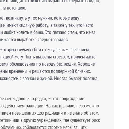
кже приводит к снижению выработки сперматозоидов,
т на потенцию.
ет возникнуть у тех мужчин, которые ведут
и имеют сидячую работу, а также у тех, кто часто
 любит ходить в баню. Это связано с тем, что из-за
ижается выработка сперматозоидов.
екоторых случаях сбои с сексуальным влечением,
нкцией могут быть вызваны стрессом, причем часто
время обследования по поводу бесплодия. Хорошие
блемы временны и решаются поддержкой близких,
ожностей с врачом и женой. Иногда бывает полезна
речается довольно редко, – это повреждение
воздействием радиации. Но как правило, невозможно
ствием повышенных доз радиации и не знать об этом.
етики или в других учреждениях, где существует риск
 облучению, соблюдаются строгие меры защиты,