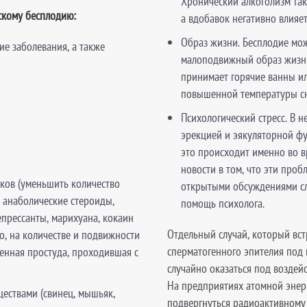
Хронический алкоголизм та
скому бесплодию:
а вдобавок негативно влияе
Образ жизни. Бесплодие мож
ие заболевания, а также
малоподвижный образ жизни 
принимает горячие ванны или
повышенной температуры сн
Психологический стресс. В н
эрекцией и эякуляторной фу
это происходит именно во 
новости в том, что эти про
ков (уменьшить количество
открытыми обсуждениями сл
 анаболические стероиды,
помощь психолога.
епрессанты, марихуана, кокаин
Отдельный случай, который вст
го, на количестве и подвижности
сперматогенного эпителия под 
енная простуда, проходившая с
случайно оказаться под воздей
На предприятиях атомной энерг
ествами (свинец, мышьяк,
подвергнуться радиоактивному