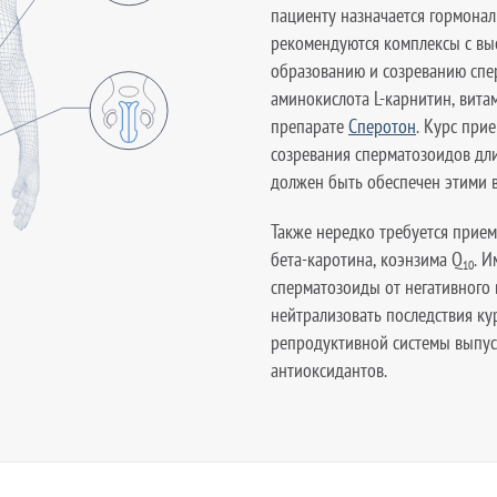
пациенту назначается гормонал
рекомендуются комплексы с вы
образованию и созреванию спе
аминокислота L-карнитин, витам
препарате
Сперотон
. Курс при
созревания сперматозоидов длит
должен быть обеспечен этими 
Также нередко требуется прием
бета-каротина, коэнзима Q
. 
10
сперматозоиды от негативного
нейтрализовать последствия ку
репродуктивной системы выпу
антиоксидантов.