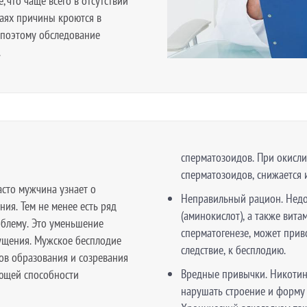
 что чаще всего в отсутствии
чаях причины кроются в
 поэтому обследование
.
сперматозоидов. При окисл
сперматозоидов, снижается 
асто мужчина узнает о
Неправильный рацион. Недо
ия. Тем не менее есть ряд
(аминокислот), а также вита
облему. Это уменьшение
сперматогенезе, может прив
ущения. Мужское бесплодие
следствие, к бесплодию.
ов образования и созревания
Вредные привычки. Никотин,
ющей способности
нарушать строение и форму 