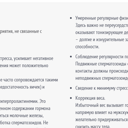
Умеренные регулярные физи
Здесь важно не переусердст
иятия, не связанные с
оказывают тонизирующее дей
– долгие и изнурительные з
способности.
Соблюдение регулярности п
ресса, усиливает негативное
Подвижные сперматозоиды с
урения может положительно
контакты должны происходит
неподвижных сперматозоидов
ие часто сопровождается такими
едостаточность яичек) и
Сведение к минимуму стресс
Коррекция веса.
 гиперпролактинемии. Это
Избыточный вес вызывает г
енном содержании гормона
напрямую влияет на мужску
иться молочные железы,
желательно придерживаться
ботка сперматозоидов. Не
снизить массу тела.