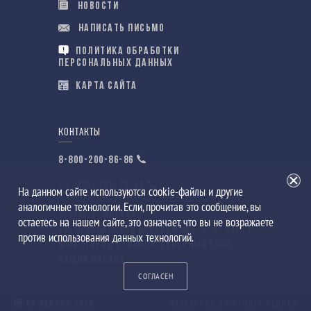
НОВОСТИ
НАПИСАТЬ ПИСЬМО
ПОЛИТИКА ОБРАБОТКИ
ПЕРСОНАЛЬНЫХ ДАННЫХ
КАРТА САЙТА
КОНТАКТЫ
8-800-200-86-86
+7 (495) 780-72-34
На данном сайте используются cookie-файлы и другие
аналогичные технологии. Если, прочитав это сообщение, вы
123112
,
Г. МОСКВА
,
остаетесь на нашем сайте, это означает, что вы не возражаете
УЛ. ПРЕСНЕНСКАЯ НАБЕРЕЖНАЯ, Д. 8., СТР. 1
против использования данных технологий.
МФК «ГОРОД СТОЛИЦ», СЕВЕРНЫЙ БЛОК,
БАШНЯ МОСКВА.
СОГЛАСЕН
АО АКВИОН 2026
DEVELOPED BY STUDIO REDHEX